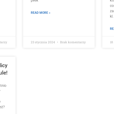
piłek
kt
co
za
READ MORE »
kl.
RE
tarzy
23 stycznia 2024
Brak komentarzy
18
licy
ule!
tnio
y
e
ież?