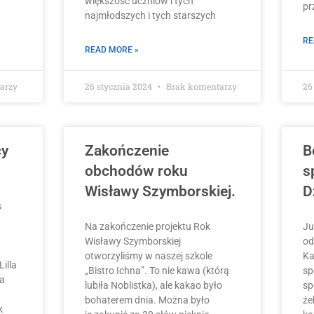
większość uczniów i tych
pr
najmłodszych i tych starszych
RE
READ MORE »
arzy
26 stycznia 2024
Brak komentarzy
26
cy
Zakończenie
B
obchodów roku
s
Wisławy Szymborskiej.
D
s
Na zakończenie projektu Rok
Ju
Wisławy Szymborskiej
od
otworzyliśmy w naszej szkole
Ka
Lilla
„Bistro Ichna”. To nie kawa (którą
sp
ia
lubiła Noblistka), ale kakao było
sp
bohaterem dnia. Można było
że
k