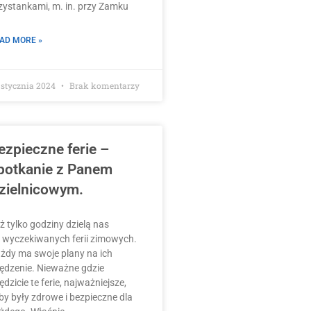
zystankami, m. in. przy Zamku
AD MORE »
 stycznia 2024
Brak komentarzy
ezpieczne ferie –
potkanie z Panem
zielnicowym.
ż tylko godziny dzielą nas
 wyczekiwanych ferii zimowych.
żdy ma swoje plany na ich
ędzenie. Nieważne gdzie
ędzicie te ferie, najważniejsze,
by były zdrowe i bezpieczne dla