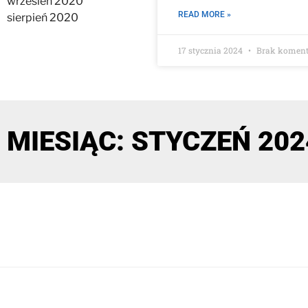
wrzesień 2020
READ MORE »
sierpień 2020
17 stycznia 2024
Brak koment
MIESIĄC: STYCZEŃ 202