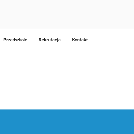
ZKOLNO PRZEDSZKOL
 w Paniówkach
ACH
Przedszkole
Rekrutacja
Kontakt