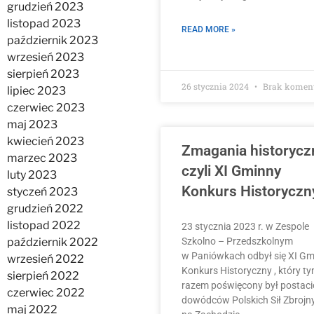
grudzień 2023
listopad 2023
READ MORE »
październik 2023
wrzesień 2023
sierpień 2023
26 stycznia 2024
Brak komen
lipiec 2023
czerwiec 2023
maj 2023
kwiecień 2023
Zmagania historycz
marzec 2023
czyli XI Gminny
luty 2023
Konkurs Historyczn
styczeń 2023
grudzień 2022
listopad 2022
23 stycznia 2023 r. w Zespole
październik 2022
Szkolno – Przedszkolnym
w Paniówkach odbył się XI Gm
wrzesień 2022
Konkurs Historyczny , który t
sierpień 2022
razem poświęcony był postac
czerwiec 2022
dowódców Polskich Sił Zbrojn
maj 2022