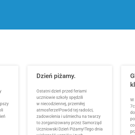
Dzień piżamy.
G
k
y
Ostatni dzień przed feriami
uczniowie szkoły spędzili
W 
epszy
w niecodziennej, przemiłej
7c
li
atmosferze!Powód tej radości,
do
ień
zadowolenia i uśmiechu na twarzy
po
to zorganizowany przez Samorząd
co
Uczniowski Dzień Piżamy!Tego dnia
pr