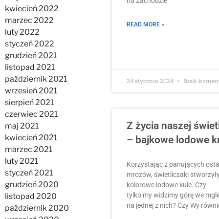
na Zachodzie
kwiecień 2022
marzec 2022
READ MORE »
luty 2022
styczeń 2022
grudzień 2021
listopad 2021
październik 2021
24 stycznia 2024
Brak komen
wrzesień 2021
sierpień 2021
czerwiec 2021
Z życia naszej świet
maj 2021
kwiecień 2021
– bajkowe lodowe k
marzec 2021
luty 2021
Korzystając z panujących osta
styczeń 2021
mrozów, świetliczaki stworzył
grudzień 2020
kolorowe lodowe kule. Czy
tylko my widzimy górę we mgl
listopad 2020
na jednej z nich? Czy Wy równ
październik 2020