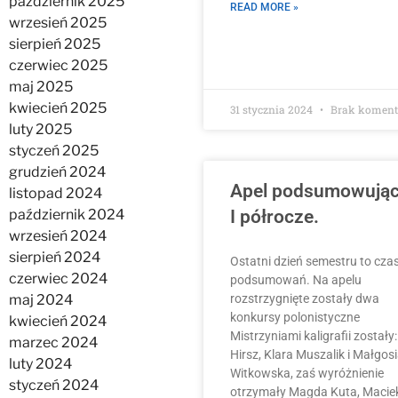
październik 2025
READ MORE »
wrzesień 2025
sierpień 2025
czerwiec 2025
maj 2025
kwiecień 2025
31 stycznia 2024
Brak koment
luty 2025
styczeń 2025
grudzień 2024
Apel podsumowują
listopad 2024
październik 2024
I półrocze.
wrzesień 2024
sierpień 2024
Ostatni dzień semestru to cza
czerwiec 2024
podsumowań. Na apelu
maj 2024
rozstrzygnięte zostały dwa
konkursy polonistyczne
kwiecień 2024
Mistrzyniami kaligrafii zostały:
marzec 2024
Hirsz, Klara Muszalik i Małgos
luty 2024
Witkowska, zaś wyróżnienie
styczeń 2024
otrzymały Magda Kuta, Macie