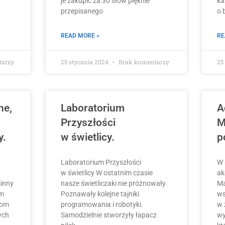
je zakupić za 30 słów pięknie
ka
przepisanego
o 
READ MORE »
RE
tarzy
25 stycznia 2024
Brak komentarzy
25
ne,
Laboratorium
A
Przyszłości
M
y.
w świetlicy.
p
Laboratorium Przyszłości
W 
w świetlicy W ostatnim czasie
ak
inny
nasze świetliczaki nie próżnowały.
Ma
ym
Poznawały kolejne tajniki
ws
iom
programowania i robotyki.
w 
ych
Samodzielnie stworzyły łapacz
wy