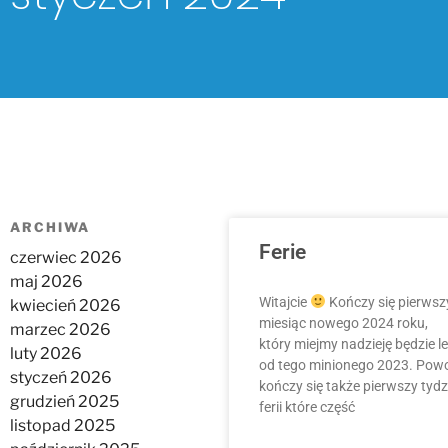
ARCHIWA
Ferie
czerwiec 2026
maj 2026
Witajcie
Kończy się pierwsz
kwiecień 2026
miesiąc nowego 2024 roku,
marzec 2026
który miejmy nadzieję będzie l
luty 2026
od tego minionego 2023. Powo
styczeń 2026
kończy się także pierwszy tydz
grudzień 2025
ferii które część
listopad 2025