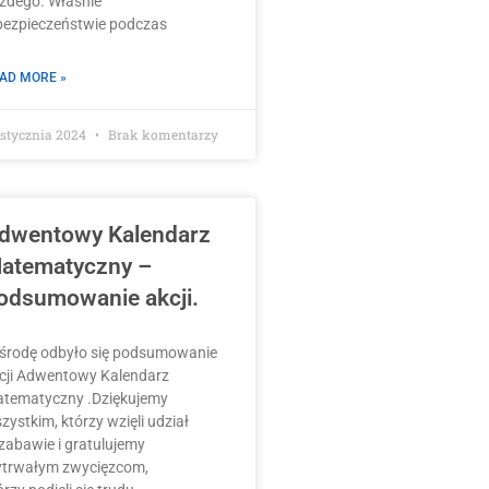
żdego. Właśnie
bezpieczeństwie podczas
AD MORE »
 stycznia 2024
Brak komentarzy
dwentowy Kalendarz
atematyczny –
odsumowanie akcji.
środę odbyło się podsumowanie
cji Adwentowy Kalendarz
tematyczny .Dziękujemy
zystkim, którzy wzięli udział
zabawie i gratulujemy
trwałym zwycięzcom,