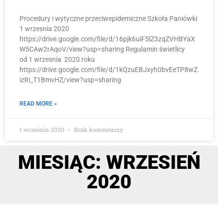
Procedury i wytyczne przeciwepidemiczne Szkoła Paniówki
1 wrzesnia 2020
https://drive.google.com/file/d/16pjk6uiF5lZ3zqZVHBYaX
W5CAw2rAqoV/view?usp=sharing Regulamin świetlicy
od 1 wrzesnia 2020 roku
https://drive.google.com/file/d/1kQzuEBJxyh0bvEeTP8wZ
izRi_T1BmvHZ/view?usp=sharing
READ MORE »
1 września 2020
Brak komentarzy
MIESIĄC: WRZESIEŃ
2020