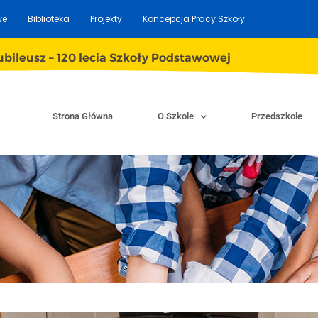
we
Biblioteka
Projekty
Koncepcja Pracy Szkoły
ubileusz – 120 lecia Szkoły Podstawowej
Strona Główna
O Szkole
Przedszkole