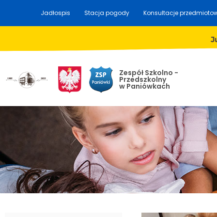
Jadłospis
Stacja pogody
Konsultacje przedmioto
J
Zespół Szkolno -
Przedszkolny
w Paniówkach