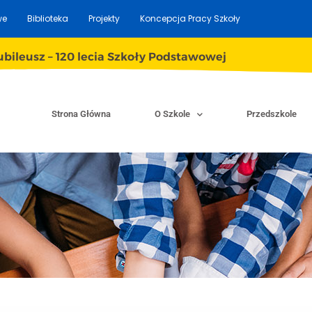
we
Biblioteka
Projekty
Koncepcja Pracy Szkoły
ubileusz – 120 lecia Szkoły Podstawowej
Strona Główna
O Szkole
Przedszkole