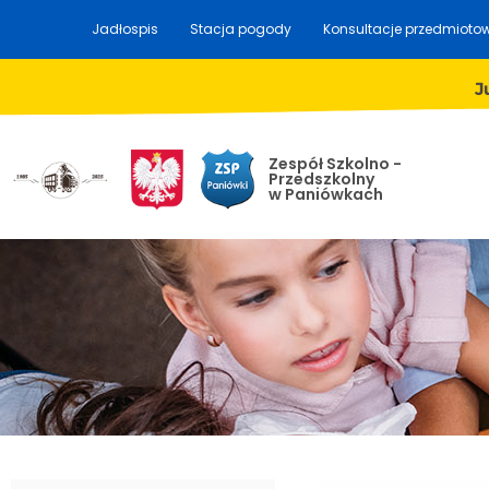
Jadłospis
Stacja pogody
Konsultacje przedmioto
J
Zespół Szkolno -
Przedszkolny
w Paniówkach