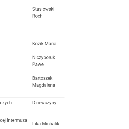
Stasiowski
Roch
Kozik Maria
Niczyporuk
Paweł
Bartoszek
Magdalena
iczych
Dziewczyny
cej Intermuza
Inka Michalik