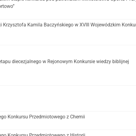
ortowo”
zji Krzysztofa Kamila Baczyńskiego w XVIII Wojewódzkim Konku
etapu diecezjalnego w Rejonowym Konkursie wiedzy biblijnej
iego Konkursu Przedmiotowego z Chemii
ego Konkursu Przedmiotowego z Historii