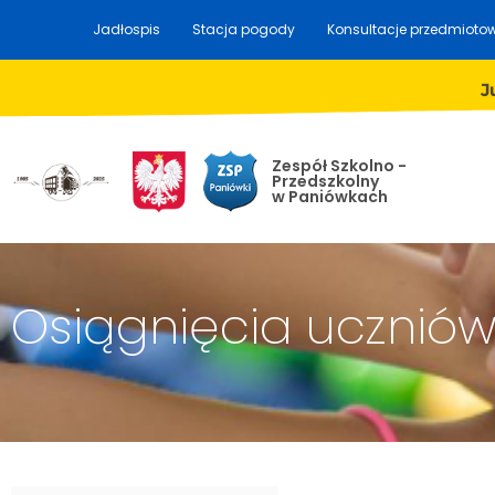
Jadłospis
Stacja pogody
Konsultacje przedmioto
J
Zespół Szkolno -
Przedszkolny
w Paniówkach
Osiągnięcia ucznió