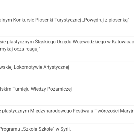
onalnym Konkursie Piosenki Turystycznej „Powędruj z piosenką”
rsie plastycznym Śląskiego Urzędu Wojewódzkiego w Katowica
amykaj oczu-reaguj”
wskiej Lokomotywie Artystycznej
lskim Turnieju Wiedzy Pożarniczej
sie plastycznym Międzynarodowego Festiwalu Twórczości Maryjn
 Programu „Szkoła Szkole” w Syrii.