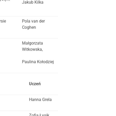
Jakub Kilka
rsie
Pola van der
Coghen
Małgorzata
Witkowska,
Paulina Kołodziej
Uczeń
Hanna Grela
Zofia Łysik