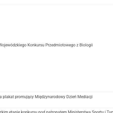
I Wojewódzkiego Konkursu Przedmiotowego z Biologii
a plakat promujący Międzynarodowy Dzień Mediacji
zkim etapie konkursu pod patronatem Ministerstwa Sportu i Tur