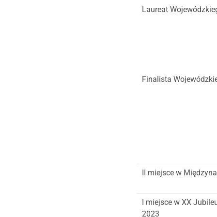
Laureat Wojewódzkieg
Finalista Wojewódzki
II miejsce w Między
I miejsce w XX Jubil
2023