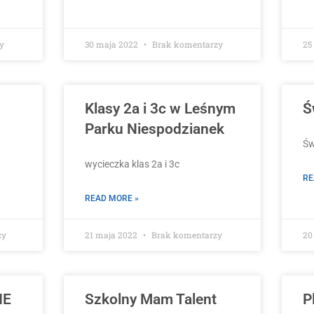
y
30 maja 2022
Brak komentarzy
25
Klasy 2a i 3c w Leśnym
Ś
Parku Niespodzianek
Św
wycieczka klas 2a i 3c
RE
READ MORE »
zy
21 maja 2022
Brak komentarzy
20
IE
Szkolny Mam Talent
P