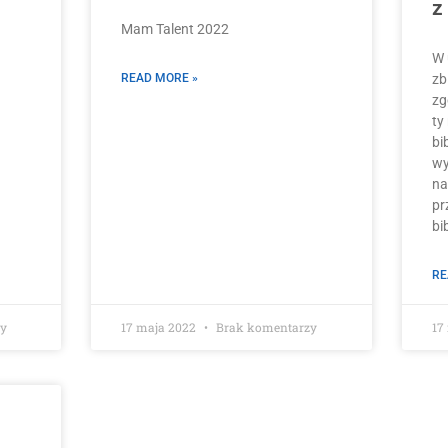
z
Mam Talent 2022
W 
READ MORE »
zb
zg
ty
bi
wy
na
pr
bi
RE
zy
17 maja 2022
Brak komentarzy
17