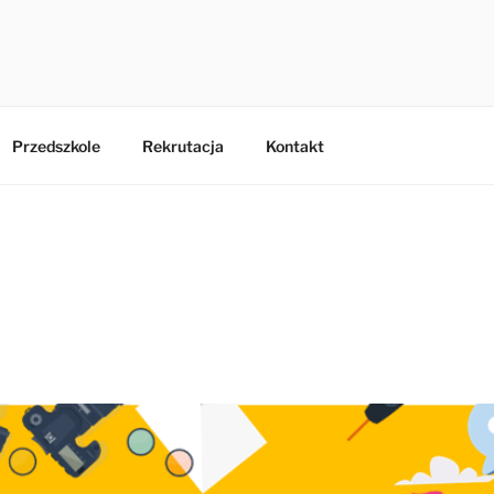
ZKOLNO PRZEDSZKOL
 w Paniówkach
ACH
Przedszkole
Rekrutacja
Kontakt