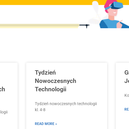
Tydzień
G
Nowoczesnych
J
ch
Technologii
Ko
Tydzień nowoczesnych technologii
kl. 4-8
RE
ogii
READ MORE »