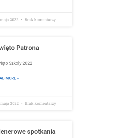
 maja 2022
Brak komentarzy
więto Patrona
ięto Szkoły 2022
AD MORE »
 maja 2022
Brak komentarzy
lenerowe spotkania