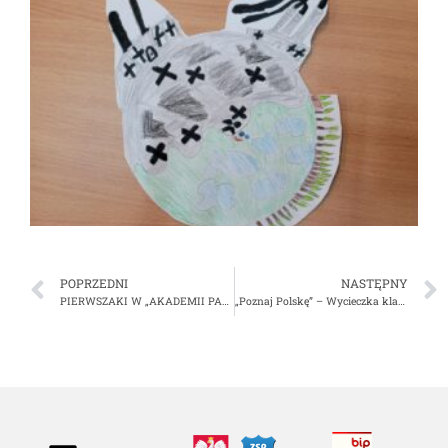
POPRZEDNI
NASTĘPNY
PIERWSZAKI W „AKADEMII PANA KLEKSA”
„Poznaj Polskę” – Wycieczka klas IV do Olsztyna