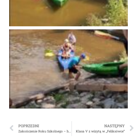
POPRZEDNI
NASTĘPNY
Zakończenie Roku Szkolnego – harmonogram!
Klasa V z wizytą w „Feliksówce”