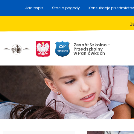
Jadłospis
Stacja pogody
Konsultacje przedmioto
J
Zespół Szkolno -
Przedszkolny
w Paniówkach