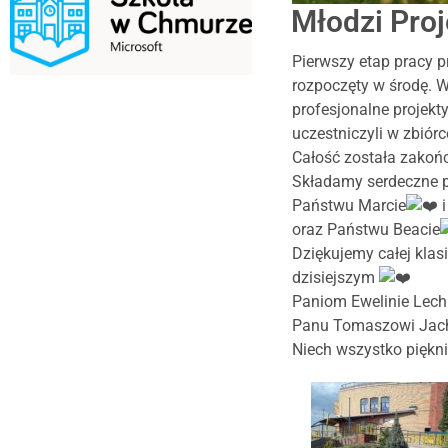
Młodzi Proj
Pierwszy etap pracy p
rozpoczęty w środę. W
profesjonalne projekty
uczestniczyli w zbiórc
Całość została zakońc
Składamy serdeczne 
Państwu Marcie
i
oraz Państwu Beacie
Dziękujemy całej klasi
dzisiejszym
Paniom Ewelinie Lec
Panu Tomaszowi Jac
Niech wszystko piękni