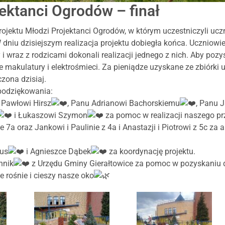
ektanci Ogrodów – finał
rojektu Młodzi Projektanci Ogrodów, w którym uczestniczyli uczn
 dniu dzisiejszym realizacja projektu dobiegła końca. Uczniowie
 i wraz z rodzicami dokonali realizacji jednego z nich. Aby poz
e makulatury i elektrośmieci. Za pieniądze uzyskane ze zbiórki ud
zona dzisiaj.
podziękowania:
 Pawłowi Hirsz
, Panu Adrianowi Bachorskiemu
, Panu 
i Łukaszowi Szymon
za pomoc w realizacji naszego p
e 7a oraz Jankowi i Paulinie z 4a i Anastazji i Piotrowi z 5c z
hus
i Agnieszce Dąbek
za koordynację projektu.
hnik
z Urzędu Gminy Gierałtowice za pomoc w pozyskaniu
e rośnie i cieszy nasze oko