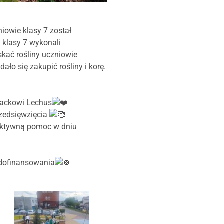
iowie klasy 7 został
 klasy 7 wykonali
yskać rośliny uczniowie
ało się zakupić rośliny i korę.
Jackowi Lechus
rzedsięwzięcia
a aktywną pomoc w dniu
 dofinansowania