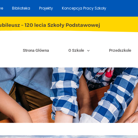
we
Biblioteka
Projekty
Koncepcja Pracy Szkoły
ubileusz – 120 lecia Szkoły Podstawowej
Strona Główna
O Szkole
Przedszkole