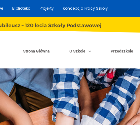
we
Biblioteka
Projekty
Koncepcja Pracy Szkoły
ubileusz – 120 lecia Szkoły Podstawowej
Strona Główna
O Szkole
Przedszkole