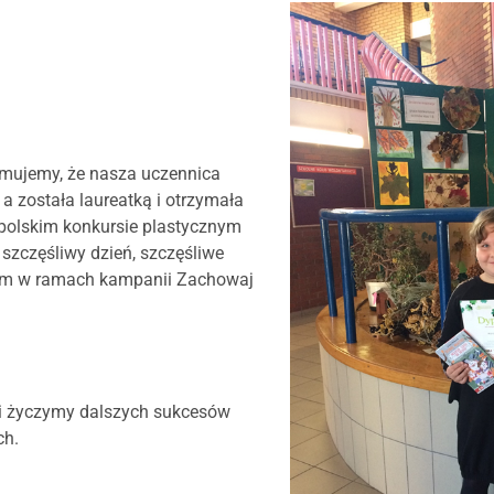
rmujemy, że nasza uczennica
I a została laureatką i otrzymała
polskim konkursie plastycznym
 szczęśliwy dzień, szczęśliwe
ym w ramach kampanii Zachowaj
y i życzymy dalszych sukcesów
ch.