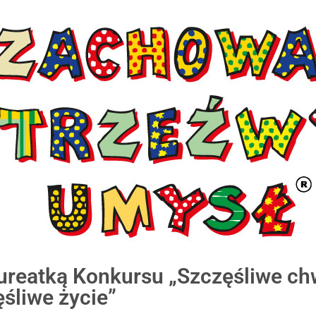
ureatką Konkursu „Szczęśliwe chw
ęśliwe życie”