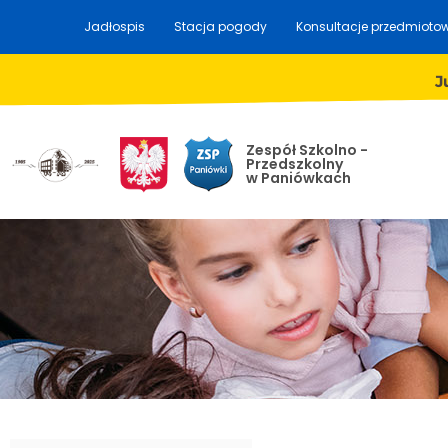
Jadłospis
Stacja pogody
Konsultacje przedmioto
J
Zespół Szkolno -
Przedszkolny
w Paniówkach