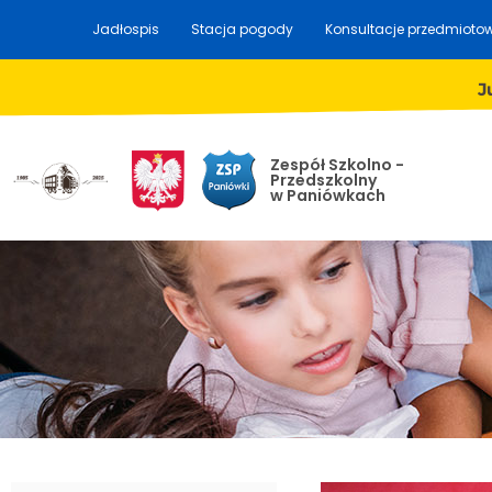
Jadłospis
Stacja pogody
Konsultacje przedmioto
J
Zespół Szkolno -
Przedszkolny
w Paniówkach