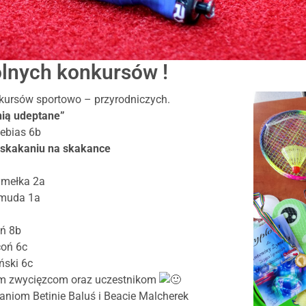
olnych konkursów !
kursów sportowo – przyrodniczych.
nią udeptane”
lebias 6b
 skakaniu na skakance
ymełka 2a
amuda 1a
oń 8b
coń 6c
ński 6c
im zwycięzcom oraz uczestnikom
aniom Betinie Baluś i Beacie Malcherek