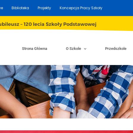
we
Biblioteka
Projekty
Koncepcja Pracy Szkoły
ubileusz – 120 lecia Szkoły Podstawowej
Strona Główna
O Szkole
Przedszkole