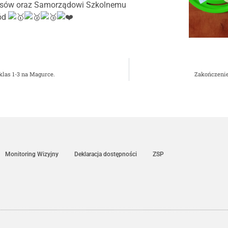
ursów oraz Samorządowi Szkolnemu
ód
klas 1-3 na Magurce.
Zakończeni
Monitoring Wizyjny
Deklaracja dostępności
ZSP