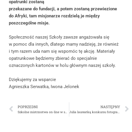
opatrunki zostaną
przekazane do fundacji, a potem zostaną przewiezione
do Afryki, tam misjonarze rozdzielą je między
poszczególne misje.
Społeczność naszej Szkoły zawsze angażowała się
w pomoc dla innych, dlatego mamy nadzieję, że również
i tym razem uda nam się wspomóc tę akcję. Materiały
opatrunkowe będziemy zbierać do specjalnie
oznaczonych kartonów w holu głównym naszej szkoły.
Dziękujemy za wsparcie
Agnieszka Serwatka, Iwona Jelonek
POPRZEDNI
NASTĘPNY
Szkolne mistrzostwa on-line w skakaniu na skakance
Julia laureatką konkursu fotograficznego „Zaczytane Gliwice”