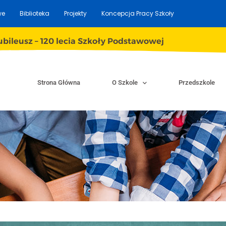
we
Biblioteka
Projekty
Koncepcja Pracy Szkoły
ubileusz – 120 lecia Szkoły Podstawowej
Strona Główna
O Szkole
Przedszkole