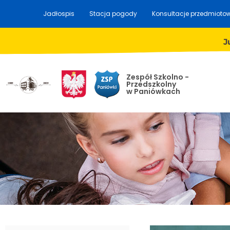
Jadłospis
Stacja pogody
Konsultacje przedmioto
J
Zespół Szkolno -
Przedszkolny
w Paniówkach