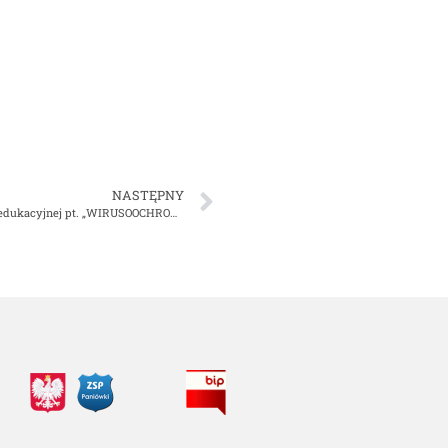
NASTĘPNY
Podsumowanie akcji informacyjno-edukacyjnej pt. „WIRUSOOCHRONA”