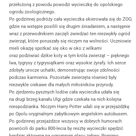
przełożoną z powodu powodzi wycieczkę do opolskiego
ogrodu zoologicznego.
Po godzinnej podróży cała wycieczka skierowała się do ZOO,
gdzie na wstępie posilili się drugim śniadaniem, a następnie
wraz z przewodnikiem zaczęli zwiedzać ten niezwykły ogród
zwierząt, które poruszały się niczym na wolności. Uczniowie
mieli okazję spotkać się oko w oko z wilkami
oraz podziwiać dzikie koty w tym króla zwierząt – pięknego
lwa, tygrysy z tygrysiątkami oraz wysokie żyrafy. Ich serce
zdobyły urocze uchatki, demonstrując swoje zdolności
podczas karmienia. Pozostałe zwierzęta również były
niezwykle ciekawe dla małych miłośników przyrody.
Po zjedzeniu pysznych lodów cała wycieczka udała się
na drugi brzeg kanału Ulgi gdzie czekała na nich kolejna
niespodzianka. Niczym Harry Potter udali się w przejażdżkę
po Opolu oryginalnym zabytkowym angielskim autobusem.
Po godzinnej przejażdżce wszyscy w dobrych humorach
powrócili do parku 800-lecia by resztę wycieczki spędzić
bardziej aktywnie na ogromnym placu zabaw. Pomimo