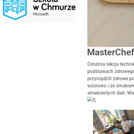
MasterChef 
Ostatnia lekcja techn
podstawach zdrowego 
przyrządzili zdrowe po
wzorowo i ze smakie
smakowitych dań. Wier