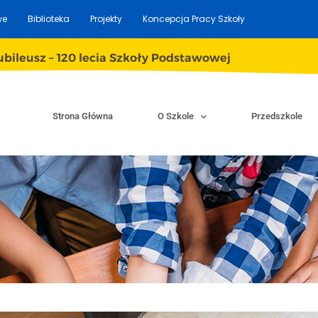
we
Biblioteka
Projekty
Koncepcja Pracy Szkoły
ubileusz – 120 lecia Szkoły Podstawowej
Strona Główna
O Szkole
Przedszkole