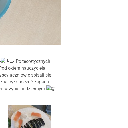
Po teoretycznych
 Pod okiem nauczyciela
scy uczniowie spisali się
ożna było poczuć zapach
kże w życiu codziennym.