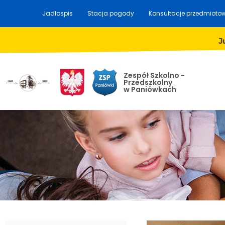
Jadłospis
Stacja pogody
Konsultacje przedmioto
J
Zespół Szkolno -
Przedszkolny
w Paniówkach