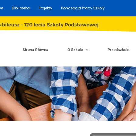
we
Biblioteka
Projekty
Koncepcja Pracy Szkoły
ubileusz – 120 lecia Szkoły Podstawowej
Strona Główna
O Szkole
Przedszkole