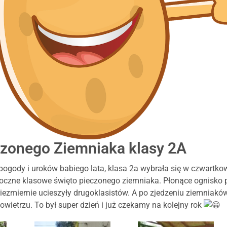
czonego Ziemniaka klasy 2A
 pogody i uroków babiego lata, klasa 2a wybrała się w czwartko
oczne klasowe święto pieczonego ziemniaka. Płonące ognisko 
niezmiernie ucieszyły drugoklasistów. A po zjedzeniu ziemniakó
ietrzu. To był super dzień i już czekamy na kolejny rok