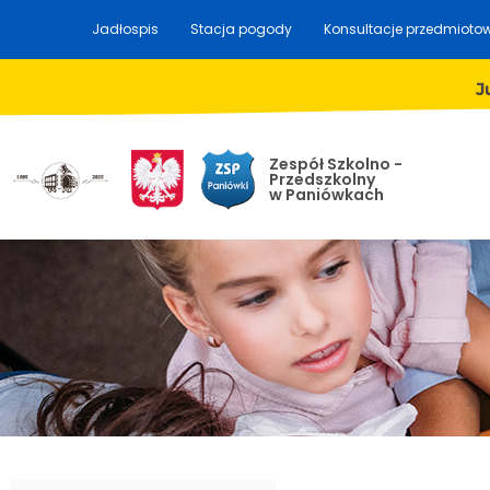
Jadłospis
Stacja pogody
Konsultacje przedmioto
J
Zespół Szkolno -
Przedszkolny
w Paniówkach