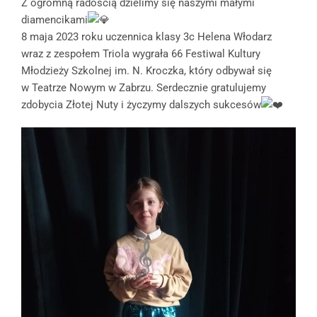
Z ogromną radością dzielimy się naszymi małymi
diamencikami
8 maja 2023 roku uczennica klasy 3c Helena Włodarz
wraz z zespołem Triola wygrała 66 Festiwal Kultury
Młodzieży Szkolnej im. N. Kroczka, który odbywał się
w Teatrze Nowym w Zabrzu. Serdecznie gratulujemy
zdobycia Złotej Nuty i życzymy dalszych sukcesów