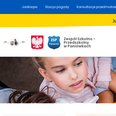
Jadłospis
Stacja pogody
Konsultacje przedmioto
J
Zespół Szkolno -
Przedszkolny
w Paniówkach