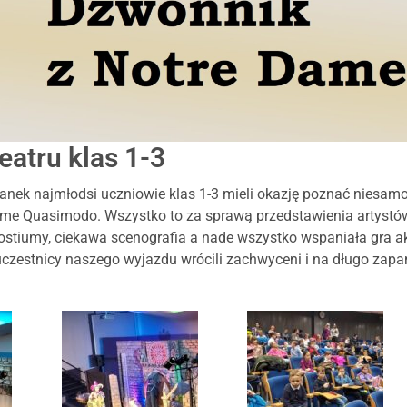
eatru klas 1-3
nek najmłodsi uczniowie klas 1-3 mieli okazję poznać niesamow
me Quasimodo. Wszystko to za sprawą przedstawienia artystó
ostiumy, ciekawa scenografia a nade wszystko wspaniała gra ak
uczestnicy naszego wyjazdu wrócili zachwyceni i na długo zapam