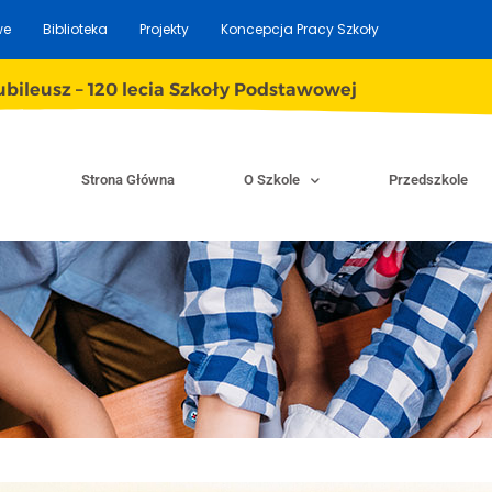
we
Biblioteka
Projekty
Koncepcja Pracy Szkoły
ubileusz – 120 lecia Szkoły Podstawowej
Strona Główna
O Szkole
Przedszkole