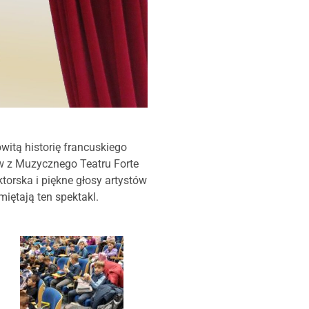
itą historię francuskiego
w z Muzycznego Teatru Forte
torska i piękne głosy artystów
iętają ten spektakl.