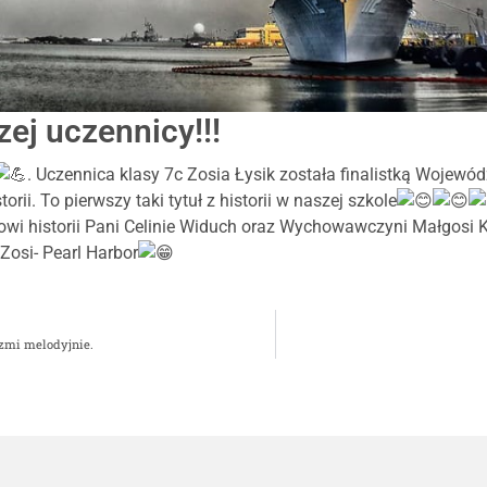
ej uczennicy!!!
. Uczennica klasy 7c Zosia Łysik została finalistką Wojewó
rii. To pierwszy taki tytuł z historii w naszej szkole
owi historii Pani Celinie Widuch oraz Wychowawczyni Małgosi K
 Zosi- Pearl Harbor
rzmi melodyjnie.