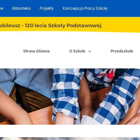
we
Biblioteka
Projekty
Koncepcja Pracy Szkoły
ubileusz – 120 lecia Szkoły Podstawowej
Strona Główna
O Szkole
Przedszkole