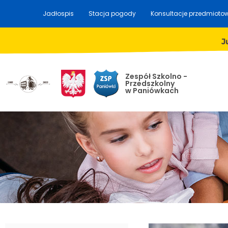
Jadłospis
Stacja pogody
Konsultacje przedmioto
J
Zespół Szkolno -
Przedszkolny
w Paniówkach