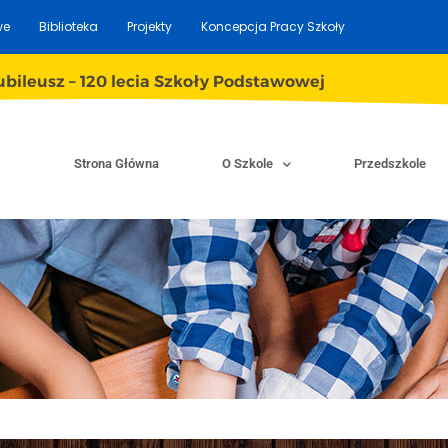
we
Biblioteka
Projekty
Koncepcja Pracy Szkoły
ubileusz – 120 lecia Szkoły Podstawowej
Strona Główna
O Szkole
Przedszkole