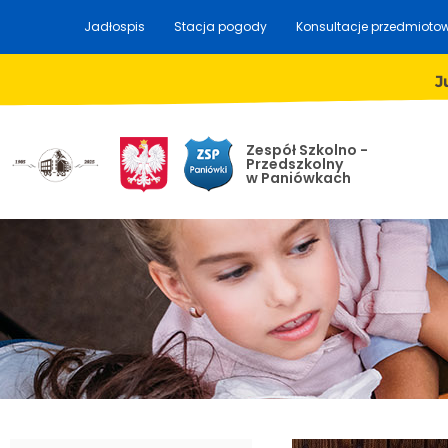
Jadłospis
Stacja pogody
Konsultacje przedmioto
J
Zespół Szkolno -
Przedszkolny
w Paniówkach