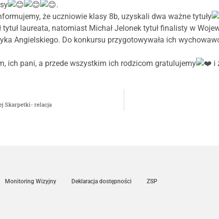
sy
.
formujemy, że uczniowie klasy 8b, uzyskali dwa ważne tytuły
 tytuł laureata, natomiast Michał Jelonek tytuł finalisty w Woj
yka Angielskiego. Do konkursu przygotowywała ich wychowaw
 ich pani, a przede wszystkim ich rodzicom gratulujemy
i
j Skarpetki- relacja
Monitoring Wizyjny
Deklaracja dostępności
ZSP